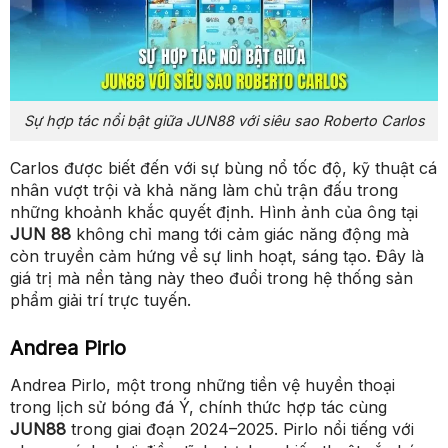
Sự hợp tác nổi bật giữa JUN88 với siêu sao Roberto Carlos
Carlos được biết đến với sự bùng nổ tốc độ, kỹ thuật cá
nhân vượt trội và khả năng làm chủ trận đấu trong
những khoảnh khắc quyết định. Hình ảnh của ông tại
JUN 88
không chỉ mang tới cảm giác năng động mà
còn truyền cảm hứng về sự linh hoạt, sáng tạo. Đây là
giá trị mà nền tảng này theo đuổi trong hệ thống sản
phẩm giải trí trực tuyến.
Andrea Pirlo
Andrea Pirlo, một trong những tiền vệ huyền thoại
trong lịch sử bóng đá Ý, chính thức hợp tác cùng
JUN88
trong giai đoạn 2024–2025. Pirlo nổi tiếng với