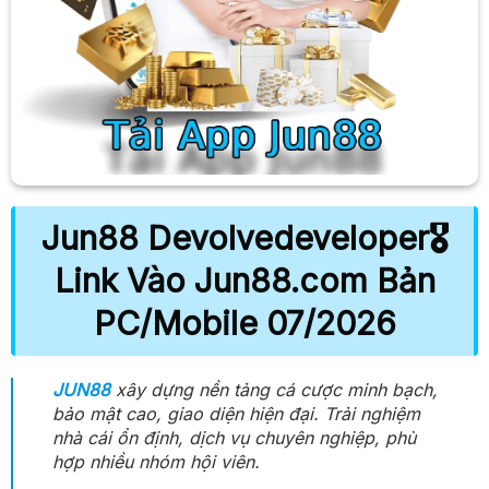
Jun88 Devolvedeveloper🎖️
Link Vào Jun88.com Bản
PC/Mobile 07/2026
JUN88
xây dựng nền tảng cá cược minh bạch,
bảo mật cao, giao diện hiện đại. Trải nghiệm
nhà cái ổn định, dịch vụ chuyên nghiệp, phù
hợp nhiều nhóm hội viên.