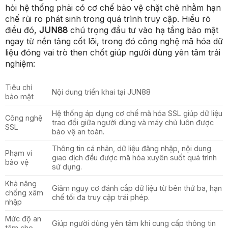
hỏi hệ thống phải có cơ chế bảo vệ chặt chẽ nhằm hạn
chế rủi ro phát sinh trong quá trình truy cập. Hiểu rõ
điều đó,
JUN88
chú trọng đầu tư vào hạ tầng bảo mật
ngay từ nền tảng cốt lõi, trong đó công nghệ mã hóa dữ
liệu đóng vai trò then chốt giúp người dùng yên tâm trải
nghiệm:
Tiêu chí
Nội dung triển khai tại JUN88
bảo mật
Hệ thống áp dụng cơ chế mã hóa SSL giúp dữ liệu
Công nghệ
trao đổi giữa người dùng và máy chủ luôn được
SSL
bảo vệ an toàn.
Thông tin cá nhân, dữ liệu đăng nhập, nội dung
Phạm vi
giao dịch đều được mã hóa xuyên suốt quá trình
bảo vệ
sử dụng.
Khả năng
Giảm nguy cơ đánh cắp dữ liệu từ bên thứ ba, hạn
chống xâm
chế tối đa truy cập trái phép.
nhập
Mức độ an
Giúp người dùng yên tâm khi cung cấp thông tin
tâm cho