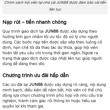
Chính sách hội viên tại nhà cái JUN88 được đảm bảo cải tiến
liên tục
Nạp rút – tiền nhanh chóng
Quy trình giao dịch tại
JUN88
được xây dựng theo
hướng tinh gọn nhằm tối ưu tốc độ xử lý cho người
dùng. Các bước nạp tiền được sắp xếp theo luồng cố
định, hạn chế tối đa thao tác dư thừa, giúp hội viên
hoàn tất yêu cầu chỉ trong thời gian ngắn. Ngoài ra
trạng thái giao dịch được cập nhật liên tục giúp người
dùng dễ dàng theo dõi.
Chương trình ưu đãi hấp dẫn
Các ưu đãi tại
JUN88
được xây dựng rõ ràng, nội dung
minh bạch, điều kiện dễ nắm bắt. Hội viên có thể chủ
động lựa chọn chương trình phù hợp với nhu cầu trải
nghiệm, tránh cảm giác rối thông tin hoặc hiểu sai
quyền lợi khi tham gia.