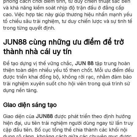
phong cách chơi điềm tĩnh, tư duy chiến thuật sắc bén
và khả năng kiểm soát nhịp độ trận đấu ở đẳng cấp
cao. Việc hợp tác này giúp thương hiệu nhấn mạnh yếu
tố chiều sâu trải nghiệm, tư duy chiến lược và sự tinh tế
trong từng quyết định.
JUN88 cùng những ưu điểm để trở
thành nhà cái uy tín
Để tạo dựng vị thế vững chắc,
JUN 88
tập trung hoàn
thiện toàn diện nhiều yếu tố then chốt. Mỗi ưu điểm đều
được triển khai đồng bộ, không rời rạc, nhằm đảm bảo
trải nghiệm xuyên suốt cho hội viên trong quá trình sử
dụng nền tảng.
Giao diện sáng tạo
Giao diện của
JUN88
được phát triển theo định hướng
hiện đại, ưu tiên trải nghiệm người dùng ngay từ lần truy
cập đầu tiên. Bố cục tổng thể chia thành các khối nội
dung rõ ràng, khoảng cách giữa các chuyên mục được