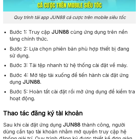
Quy trình tải app JUN88 cá cược trên mobile siêu tốc
Bước 1: Truy cập
JUN88
cùng ứng dụng trên nền
tảng chính thức.
Bước 2: Lựa chọn phiên bản phù hợp thiết bị đang
sử dụng.
Bước 3: Tải tệp nhanh từ hệ thống cài đặt về máy.
Bước 4: Mở tệp tải xuống để tiến hành cài đặt ứng
dụng
JUN88
.
Bước 5: Hoàn tất cài đặt rồi mở ứng dụng để kiểm tra
hoạt động.
Thao tác đăng ký tài khoản
Sau khi cài đặt ứng dụng
JUN88
thành công, người
dùng cần tạo tài khoản nhằm mở quyền truy cập hệ
thống giải trí. Quy trình đăng ký được thiết kế đơn giản