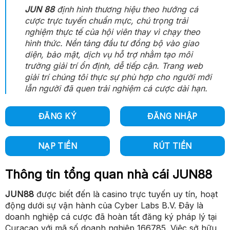
JUN 88
định hình thương hiệu theo hướng cá
cược trực tuyến chuẩn mực, chú trọng trải
nghiệm thực tế của hội viên thay vì chạy theo
hình thức. Nền tảng đầu tư đồng bộ vào giao
diện, bảo mật, dịch vụ hỗ trợ nhằm tạo môi
trường giải trí ổn định, dễ tiếp cận. Trang web
giải trí chúng tôi thực sự phù hợp cho người mới
lẫn người đã quen trải nghiệm cá cược dài hạn.
ĐĂNG KÝ
ĐĂNG NHẬP
NẠP TIỀN
RÚT TIỀN
Thông tin tổng quan nhà cái JUN88
JUN88
được biết đến là casino trực tuyến uy tín, hoạt
động dưới sự vận hành của Cyber Labs B.V. Đây là
doanh nghiệp cá cược đã hoàn tất đăng ký pháp lý tại
Curacao với mã số doanh nghiệp 166785. Việc sở hữu