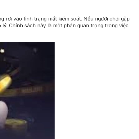
g rơi vào tình trạng mất kiểm soát. Nếu người chơi gặp
lý. Chính sách này là một phần quan trọng trong việc