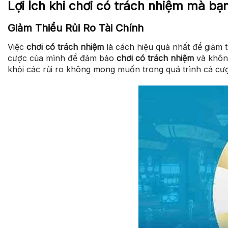
Lợi Ích khi chơi có trách nhiệm mà bạn
Giảm Thiểu Rủi Ro Tài Chính
Việc
chơi có trách nhiệm
là cách hiệu quả nhất để giảm t
cược của mình để đảm bảo
chơi có trách nhiệm
và không
khỏi các rủi ro không mong muốn trong quá trình cá cư