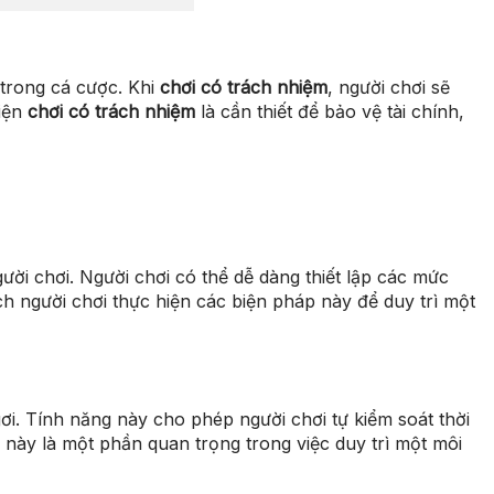
 trong cá cược. Khi
chơi có trách nhiệm
, người chơi sẽ
hiện
chơi có trách nhiệm
là cần thiết để bảo vệ tài chính,
ười chơi. Người chơi có thể dễ dàng thiết lập các mức
h người chơi thực hiện các biện pháp này để duy trì một
ơi. Tính năng này cho phép người chơi tự kiểm soát thời
 này là một phần quan trọng trong việc duy trì một môi