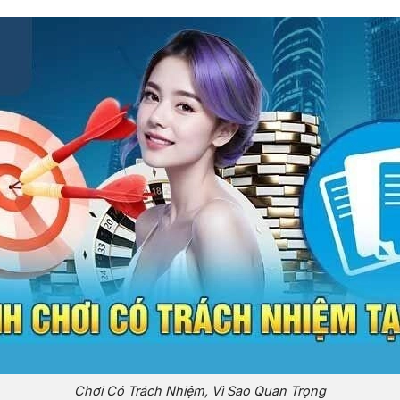
Chơi Có Trách Nhiệm, Vì Sao Quan Trọng