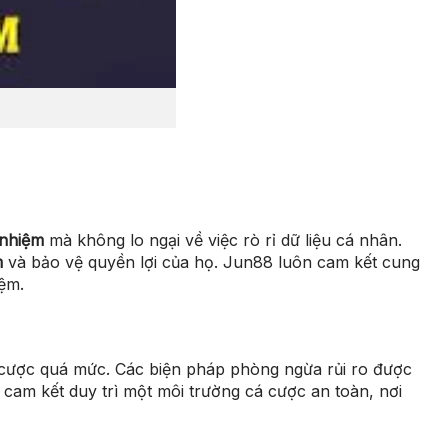
 nhiệm
mà không lo ngại về việc rò rỉ dữ liệu cá nhân.
m
và bảo vệ quyền lợi của họ. Jun88 luôn cam kết cung
iệm.
 cược quá mức. Các biện pháp phòng ngừa rủi ro được
8 cam kết duy trì một môi trường cá cược an toàn, nơi