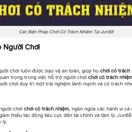
Các Biện Pháp Chơi Có Trách Nhiệm Tại Jun88
 Người Chơi
gười chơi luôn được bảo vệ an toàn, giúp họ
chơi có trách
quan trọng trong việc hỗ trợ người chơi
chơi có trách nhiệ
ời chơi duy trì một trải nghiệm lành mạnh và có trách nh
người chơi
chơi có trách nhiệm
, ngăn ngừa các hành vi cá
iảm thiểu tác động tiêu cực đến tài chính và tâm lý. Jun8
 lý.