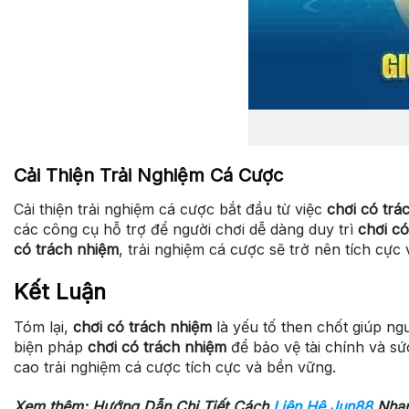
Cải Thiện Trải Nghiệm Cá Cược
Cải thiện trải nghiệm cá cược bắt đầu từ việc
chơi có trá
các công cụ hỗ trợ để người chơi dễ dàng duy trì
chơi có
có trách nhiệm
, trải nghiệm cá cược sẽ trở nên tích cực
Kết Luận
Tóm lại,
chơi có trách nhiệm
là yếu tố then chốt giúp ng
biện pháp
chơi có trách nhiệm
để bảo vệ tài chính và sức
cao trải nghiệm cá cược tích cực và bền vững.
Xem thêm: Hướng Dẫn Chi Tiết Cách
Liên Hệ Jun88
Nhan