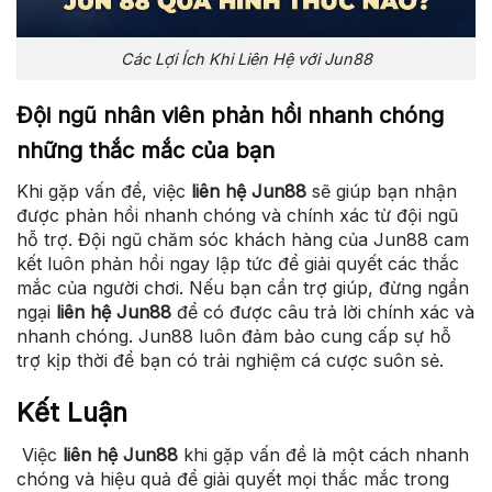
Các Lợi Ích Khi Liên Hệ với Jun88
Đội ngũ nhân viên phản hồi nhanh chóng
những thắc mắc của bạn
Khi gặp vấn đề, việc
liên hệ Jun88
sẽ giúp bạn nhận
được phản hồi nhanh chóng và chính xác từ đội ngũ
hỗ trợ. Đội ngũ chăm sóc khách hàng của Jun88 cam
kết luôn phản hồi ngay lập tức để giải quyết các thắc
mắc của người chơi. Nếu bạn cần trợ giúp, đừng ngần
ngại
liên hệ Jun88
để có được câu trả lời chính xác và
nhanh chóng. Jun88 luôn đảm bảo cung cấp sự hỗ
trợ kịp thời để bạn có trải nghiệm cá cược suôn sẻ.
Kết Luận
Việc
liên hệ Jun88
khi gặp vấn đề là một cách nhanh
chóng và hiệu quả để giải quyết mọi thắc mắc trong