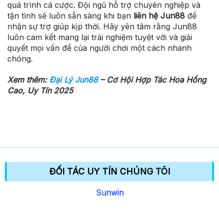
quá trình cá cược. Đội ngũ hỗ trợ chuyên nghiệp và
tận tình sẽ luôn sẵn sàng khi bạn
liên hệ Jun88
để
nhận sự trợ giúp kịp thời. Hãy yên tâm rằng Jun88
luôn cam kết mang lại trải nghiệm tuyệt vời và giải
quyết mọi vấn đề của người chơi một cách nhanh
chóng.
Xem thêm:
Đại Lý Jun88
– Cơ Hội Hợp Tác Hoa Hồng
Cao, Uy Tín 2025
ĐỐI TÁC UY TÍN CHÚNG TÔI
Sunwin