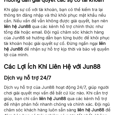
Khi gặp sự cố với tài khoản, bạn có thể kiểm tra lại
thông tin đăng nhập và thử khôi phục mật khẩu nếu
cần. Nếu vấn đề vẫn không được giải quyết, bạn nên
liên hệ Jun88
qua các kênh hỗ trợ chính thức như
tổng đài hoặc email. Đội ngũ chăm sóc khách hàng
của Jun88 sẽ hướng dẫn bạn từng bước để khôi phục
tài khoản hoặc giải quyết sự cố. Đừng ngần ngại
liên
hệ Jun88
để nhận sự hỗ trợ kịp thời và bảo vệ quyền
lợi của mình.
Các Lợi Ích Khi Liên Hệ với Jun88
Dịch vụ hỗ trợ 24/7
Dịch vụ hỗ trợ của Jun88 hoạt động 24/7, giúp người
chơi giải quyết mọi vấn đề bất cứ lúc nào. Khi cần trợ
giúp, bạn chỉ cần
liên hệ Jun88
qua các kênh hỗ trợ
để nhận phản hồi nhanh chóng và chính xác. Đội ngũ
chăm sóc khách hàng luôn sẵn sàng
liên hệ Jun88
để