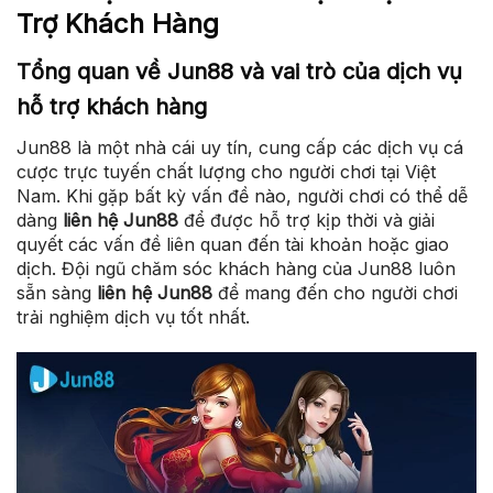
Trợ Khách Hàng
Tổng quan về Jun88 và vai trò của dịch vụ
hỗ trợ khách hàng
Jun88 là một nhà cái uy tín, cung cấp các dịch vụ cá
cược trực tuyến chất lượng cho người chơi tại Việt
Nam. Khi gặp bất kỳ vấn đề nào, người chơi có thể dễ
dàng
liên hệ Jun88
để được hỗ trợ kịp thời và giải
quyết các vấn đề liên quan đến tài khoản hoặc giao
dịch. Đội ngũ chăm sóc khách hàng của Jun88 luôn
sẵn sàng
liên hệ Jun88
để mang đến cho người chơi
trải nghiệm dịch vụ tốt nhất.