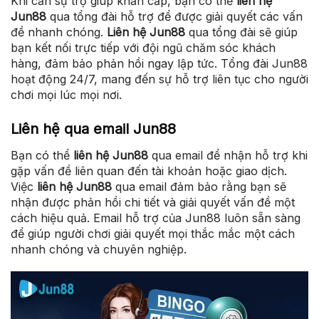
Khi cần sự trợ giúp khẩn cấp, bạn có thể
liên hệ
Jun88
qua tổng đài hỗ trợ để được giải quyết các vấn
đề nhanh chóng.
Liên hệ Jun88
qua tổng đài sẽ giúp
bạn kết nối trực tiếp với đội ngũ chăm sóc khách
hàng, đảm bảo phản hồi ngay lập tức. Tổng đài Jun88
hoạt động 24/7, mang đến sự hỗ trợ liên tục cho người
chơi mọi lúc mọi nơi.
Liên hệ qua email Jun88
Bạn có thể
liên hệ Jun88
qua email để nhận hỗ trợ khi
gặp vấn đề liên quan đến tài khoản hoặc giao dịch.
Việc
liên hệ Jun88
qua email đảm bảo rằng bạn sẽ
nhận được phản hồi chi tiết và giải quyết vấn đề một
cách hiệu quả. Email hỗ trợ của Jun88 luôn sẵn sàng
để giúp người chơi giải quyết mọi thắc mắc một cách
nhanh chóng và chuyên nghiệp.