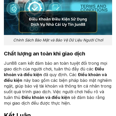
Chính Sách Bảo Mật và Bảo Vệ Dữ Liệu Người Chơi
Chất lượng an toàn khi giao dịch
Jun88 cam kết đảm bảo an toàn tuyệt đối trong mọi
giao dịch của người chơi, tuân thủ đầy đủ các
Điều
khoản và điều kiện
đã quy định. Các
Điều khoản và
điều kiện
này bao gồm các biện pháp bảo mật nghiêm
ngặt, giúp bảo vệ tài khoản và thông tin cá nhân trong
suốt quá trình giao dịch. Việc người chơi hiểu rõ và
tuân thủ
Điều khoản và điều kiện
sẽ đảm bảo rằng
mọi giao dịch đều được thực hiện.
Kết Luận