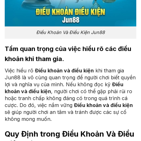
Điều Khoản Và Điều Kiện Jun88
Tầm quan trọng của việc hiểu rõ các điều
khoản khi tham gia.
Việc hiểu rõ
Điều khoản và điều kiện
khi tham gia
Jun88 là vô cùng quan trọng để người chơi biết quyền
lợi và nghĩa vụ của mình. Nếu không đọc kỹ
Điều
khoản và điều kiện
, người chơi có thể gặp phải rủi ro
hoặc tranh chấp không đáng có trong quá trình cá
cược. Do đó, việc nắm vững
Điều khoản và điều kiện
sẽ giúp người chơi an tâm và tránh được các sự cố
không mong muốn.
Quy Định trong Điều Khoản Và Điều