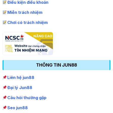
Điều kiện điều khoản
Miễn trách nhiệm
Chơi có trách nhiệm
THÔNG TIN JUN88
Liên hệ jun88
Đại lý Jun88
Câu hỏi thường gặp
Seo jun88