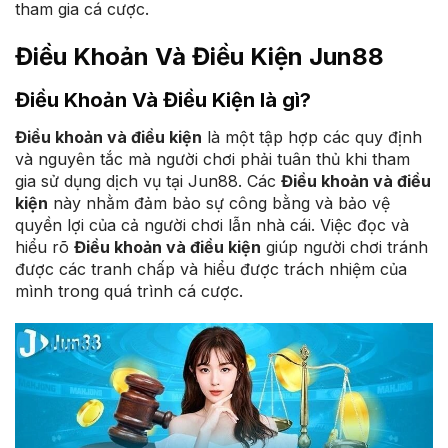
tham gia cá cược.
Điều Khoản Và Điều Kiện Jun88
Điều Khoản Và Điều Kiện là gì?
Điều khoản và điều kiện
là một tập hợp các quy định
và nguyên tắc mà người chơi phải tuân thủ khi tham
gia sử dụng dịch vụ tại Jun88. Các
Điều khoản và điều
kiện
này nhằm đảm bảo sự công bằng và bảo vệ
quyền lợi của cả người chơi lẫn nhà cái. Việc đọc và
hiểu rõ
Điều khoản và điều kiện
giúp người chơi tránh
được các tranh chấp và hiểu được trách nhiệm của
mình trong quá trình cá cược.