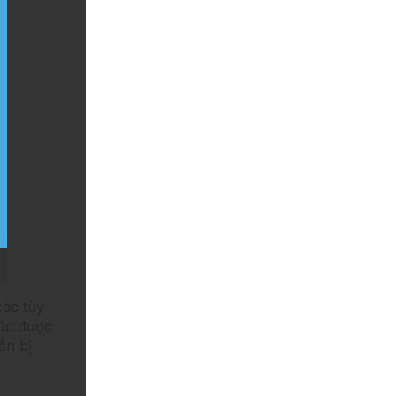
các tùy
tức được
ẩn bị