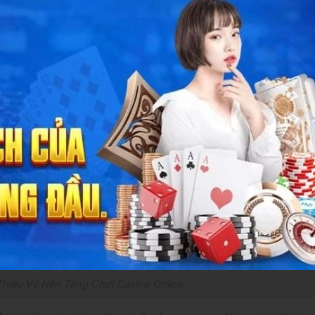
Thiệu Về Nền Tảng Chơi Casino Online