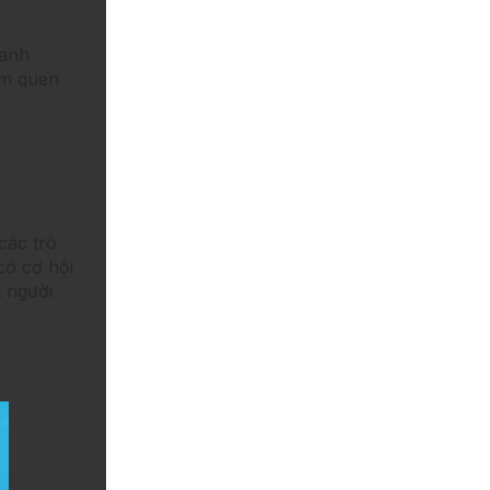
danh
àm quen
các trò
có cơ hội
 người