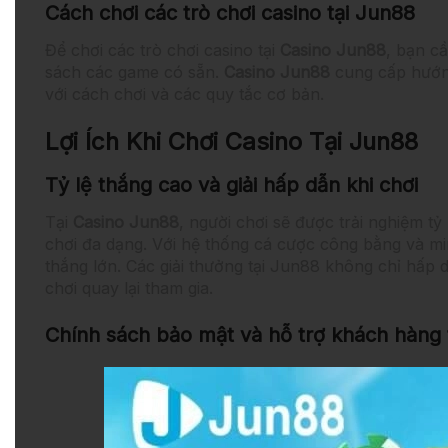
Cách chơi các trò chơi casino tại Jun88
Để chơi các trò chơi casino tại
Casino Jun88
, bạn c
sách các game có sẵn.
Casino Jun88
cung cấp hướng 
với cách chơi và các quy tắc cơ bản.
Lợi Ích Khi Chơi Casino Tại Jun88
Tỷ lệ thắng cao và giải hấp dẫn khi chơi
Tại
Casino Jun88
, người chơi sẽ được trải nghiệm t
chơi đa dạng. Với hệ thống cá cược công bằng và m
thắng lớn. Các giải thưởng tại Jun88 không chỉ hấp
chơi quay lại tham gia.
Chính sách bảo mật và hỗ trợ khách hàng 