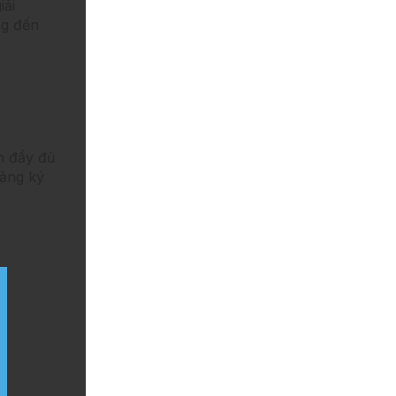
iải
ng đến
n đầy đủ
đăng ký