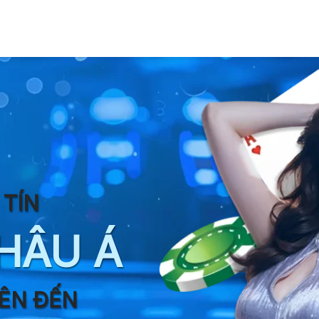
 TÍN
HÂU Á
ÊN ĐẾN