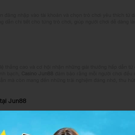
ần đăng nhập vào tài khoản và chọn trò chơi yêu thích từ 
dẫn chi tiết cho từng trò chơi, giúp người chơi dễ dàng l
ỷ lệ thắng cao và cơ hội nhận những giải thưởng hấp dẫn từ 
inh bạch,
Casino Jun88
đảm bảo rằng mỗi người chơi đều 
 dẫn mà còn mang đến những trải nghiệm đáng nhớ, thu hút
tại Jun88