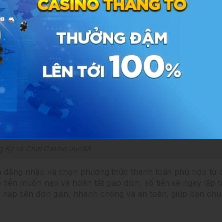
 Ký và Chơi Casino Jun88
ần đăng nhập và chọn phương thức thanh toán phù hợp từ 
tiền muốn nạp và hoàn tất giao dịch, số tiền sẽ ngay lập 
 nạp tiền đơn giản, nhanh chóng và an toàn, giúp bạn chu