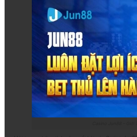
Casino Jun88 – Giới 