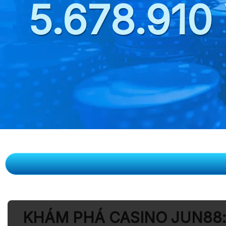
5.678.910
KHÁM PHÁ CASINO JUN88: