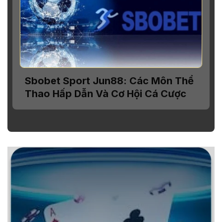
Sbobet Sport Jun88: Các Môn Thể
Thao Hấp Dẫn Và Cơ Hội Cá Cược