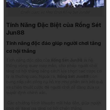
Chiến Lược và Mẹo Chơi Rồng Sét Jun88
Tính Năng Đặc Biệt của Rồng Sét
Jun88
Tính năng độc đáo giúp người chơi tăng
cơ hội thắng
Tính năng độc đáo của
Rồng Sét Jun88
là hệ
thống vòng quay may mắn, cho phép người chơi
tăng cơ hội thắng bằng cách lựa chọn các cược có
tỷ lệ thưởng cao. Ngoài ra,
Rồng Sét Jun88
còn
cung cấp các công cụ hỗ trợ như phân tích kết quả
và chiến thuật cược để người chơi dễ dàng đưa ra
quyết định chính xác.
Các chương trình khuyến mãi hấp dẫn, giúp người
chơi dễ dàng gia tăng cơ hội chiến thắng.