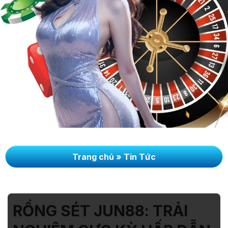
Trang chủ
»
Tin Tức
RỒNG SÉT JUN88: TRẢI