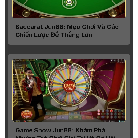
Baccarat Jun88: Mẹo Chơi Và Các
Chiến Lược Để Thắng Lớn
Game Show Jun88: Khám Phá