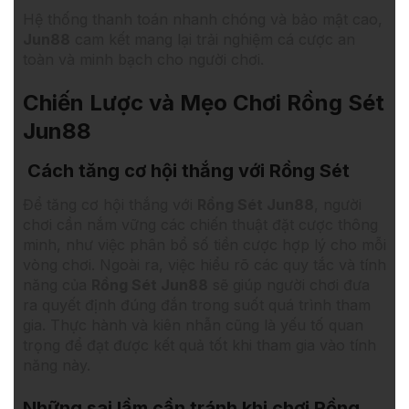
Hệ thống thanh toán nhanh chóng và bảo mật cao,
Jun88
cam kết mang lại trải nghiệm cá cược an
toàn và minh bạch cho người chơi.
Chiến Lược và Mẹo Chơi Rồng Sét
Jun88
Cách tăng cơ hội thắng với Rồng Sét
Để tăng cơ hội thắng với
Rồng Sét Jun88
, người
chơi cần nắm vững các chiến thuật đặt cược thông
minh, như việc phân bổ số tiền cược hợp lý cho mỗi
vòng chơi. Ngoài ra, việc hiểu rõ các quy tắc và tính
năng của
Rồng Sét Jun88
sẽ giúp người chơi đưa
ra quyết định đúng đắn trong suốt quá trình tham
gia. Thực hành và kiên nhẫn cũng là yếu tố quan
trọng để đạt được kết quả tốt khi tham gia vào tính
năng này.
Những sai lầm cần tránh khi chơi Rồng