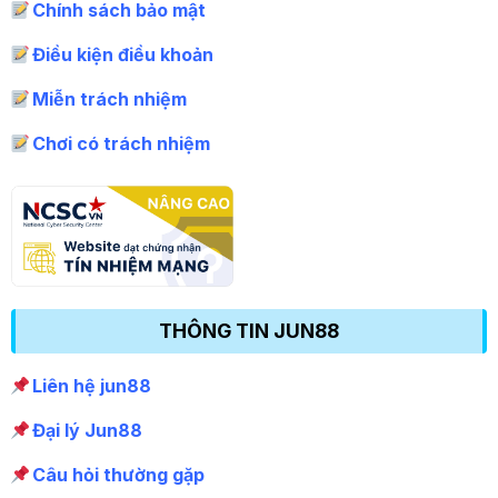
Chính sách bảo mật
Điều kiện điều khoản
Miễn trách nhiệm
Chơi có trách nhiệm
THÔNG TIN JUN88
Liên hệ jun88
Đại lý Jun88
Câu hỏi thường gặp