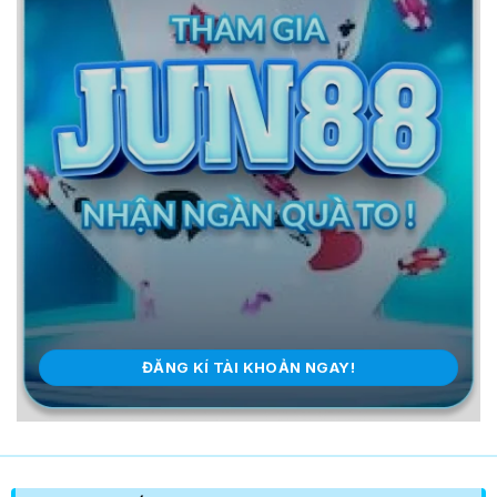
ĐĂNG KÍ TÀI KHOẢN NGAY!