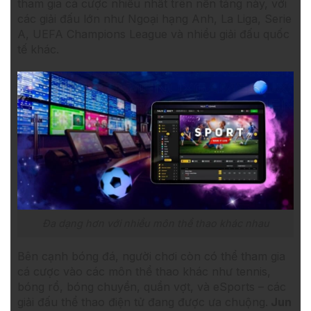
tham gia cá cược nhiều nhất trên nền tảng này, với
các giải đấu lớn như Ngoại hạng Anh, La Liga, Serie
A, UEFA Champions League và nhiều giải đấu quốc
tế khác.
Đa dạng hơn với nhiều môn thể thao khác nhau
Bên cạnh bóng đá, người chơi còn có thể tham gia
cá cược vào các môn thể thao khác như tennis,
bóng rổ, bóng chuyền, quần vợt, và eSports – các
giải đấu thể thao điện tử đang được ưa chuộng.
Jun