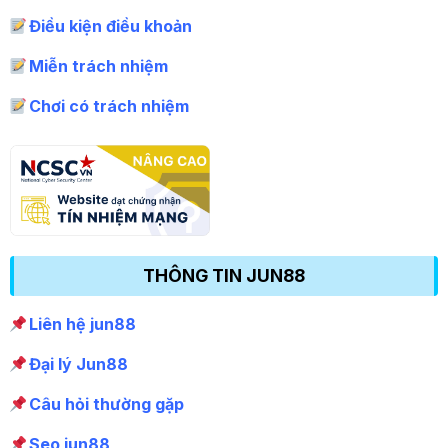
Điều kiện điều khoản
Miễn trách nhiệm
Chơi có trách nhiệm
THÔNG TIN JUN88
Liên hệ jun88
Đại lý Jun88
Câu hỏi thường gặp
Seo jun88