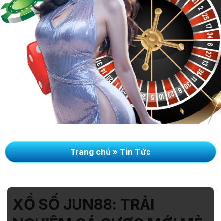
Trang chủ
»
Tin Tức
XỔ SỐ JUN88: TRẢI