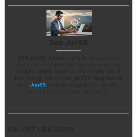
Seo Jun88
SEO Jun88
là minh chứng rõ ràng cho sức
mạnh của chiến lược SEO bài bản và đội ngũ
chuyên nghiệp. Đằng sau thành công này là
Đức Cường, một chuyên gia SEO hàng đầu đã
biến
Jun88
trở thành thương hiệu dẫn đầu
trong lĩnh vực cá cược trực tuyến.
BÀI VIẾT LIÊN QUAN