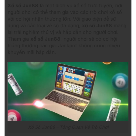
Xổ số Jun88
là một dịch vụ xổ số trực tuyến, nơi
người chơi có thể tham gia vào các trò chơi xổ số
với cơ hội nhận thưởng lớn. Với giao diện dễ sử
dụng và các loại vé số đa dạng,
xổ số Jun88
mang
lại trải nghiệm thú vị và hấp dẫn cho người chơi.
Tham gia
xổ số Jun88
, người chơi sẽ có cơ hội
trúng thưởng các giải Jackpot khủng cùng nhiều
khuyến mãi hấp dẫn.
Xổ Số Jun88 – Tổng Quan Về Trò Chơi