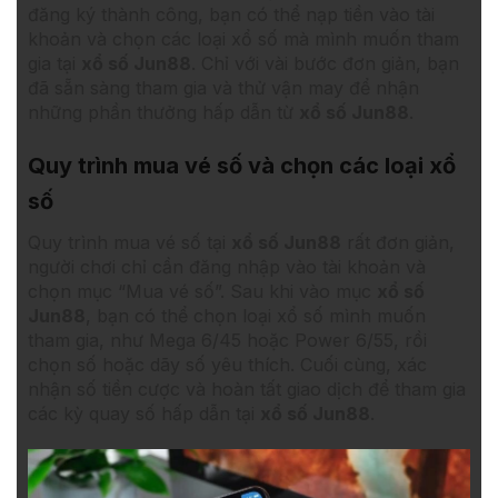
đăng ký thành công, bạn có thể nạp tiền vào tài
khoản và chọn các loại xổ số mà mình muốn tham
gia tại
xổ số Jun88
. Chỉ với vài bước đơn giản, bạn
đã sẵn sàng tham gia và thử vận may để nhận
những phần thưởng hấp dẫn từ
xổ số Jun88
.
Quy trình mua vé số và chọn các loại xổ
số
Quy trình mua vé số tại
xổ số Jun88
rất đơn giản,
người chơi chỉ cần đăng nhập vào tài khoản và
chọn mục “Mua vé số”. Sau khi vào mục
xổ số
Jun88
, bạn có thể chọn loại xổ số mình muốn
tham gia, như Mega 6/45 hoặc Power 6/55, rồi
chọn số hoặc dãy số yêu thích. Cuối cùng, xác
nhận số tiền cược và hoàn tất giao dịch để tham gia
các kỳ quay số hấp dẫn tại
xổ số Jun88
.