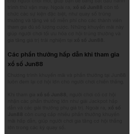
cho người chơi mới, giúp bạn dễ dàng bắt đầu hành
trình thử vận may. Ngoài ra,
xổ số Jun88
còn tổ
chức các sự kiện đặc biệt, như quay số trúng
thưởng và tặng vé số miễn phí cho các thành viên
tham gia đủ số lượng cược. Những khuyến mãi này
giúp người chơi tối ưu hóa cơ hội trúng thưởng và
gia tăng giá trị trải nghiệm tại
xổ số Jun88
.
Các phần thưởng hấp dẫn khi tham gia
xổ số Jun88
Chương trình khuyến mãi và phần thưởng tại Jun88
luôn đem lại cơ hội lớn cho người chơi chiến thắng.
Khi tham gia
xổ số Jun88
, người chơi có cơ hội
nhận các phần thưởng lớn như giải Jackpot hấp
dẫn và các giải thưởng phụ giá trị. Ngoài ra,
xổ số
Jun88
còn cung cấp nhiều phần thưởng khuyến
mãi hấp dẫn, giúp người chơi gia tăng cơ hội thắng
lớn trong các kỳ quay số.