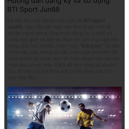
Hướng dẫn đăng ký và sử dụng
BTI Sport Jun88
Để bắt đầu trải nghiệm cá cược tại
BTI Sport
Jun88
, việc đầu tiên bạn cần làm là tạo một tài
khoản người dùng. Quá trình đăng ký Jun88 vô
cùng dơn giản và tiện lợi. Bạn chỉ cần truy cập vào
trang chủ của Jun88, chọn mục
“Đăng ký”
và điền
chính xác các thông tin các nhân của mình.Khi đã
hoàn thành ác bước bạn sẽ nhận được một mã xác
nhận qua email hoặc SMS để kích hoạt tài khoản.
Sau đó bạn có thể thỏa sức chinh phục các trò
chơi hấp dẫn.