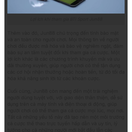
Lợi ích khi tham gia BTI Sport Jun88
Thêm vào đó, Jun88 chú trọng đến tính bảo mật
và an toàn cho người chơi. Mọi thông tin về người
chơi đều được mã hóa và bảo vệ nghiêm ngặt, đảm
bảo sự an tâm tuyệt đối khi tham gia cá cược. Một
lợi ích khác là các chương trình khuyến mãi và ưu
đãi thường xuyên, giúp người chơi có thể tận dụng
các cơ hội nhận thưởng hoặc hoàn tiền, từ đó tối đa
hóa khả năng sinh lời từ các khoản cược.
Cuối cùng, Jun88 còn mang đến một trải nghiệm
người dùng tuyệt vời, với giao diện thân thiện, dễ sử
dụng trên cả máy tính và điện thoại di động, giúp
người chơi có thể tham gia cá cược mọi lúc, mọi nơi.
Tất cả những yếu tố này đã tạo nên một môi trường
cá cược thể thao trực tuyến hấp dẫn và uy tín, lý
tưởng cho cả những người mới bắt đầu lẫn các