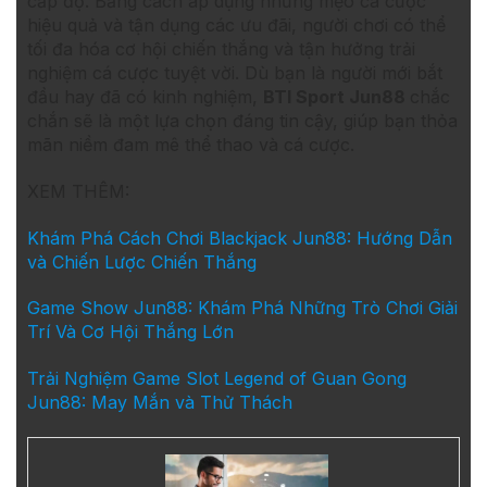
cấp độ. Bằng cách áp dụng những mẹo cá cược
hiệu quả và tận dụng các ưu đãi, người chơi có thể
tối đa hóa cơ hội chiến thắng và tận hưởng trải
nghiệm cá cược tuyệt vời. Dù bạn là người mới bắt
đầu hay đã có kinh nghiệm,
BTI Sport Jun88
chắc
chắn sẽ là một lựa chọn đáng tin cậy, giúp bạn thỏa
mãn niềm đam mê thể thao và cá cược.
XEM THÊM:
Khám Phá Cách Chơi Blackjack Jun88: Hướng Dẫn
và Chiến Lược Chiến Thắng
Game Show Jun88: Khám Phá Những Trò Chơi Giải
Trí Và Cơ Hội Thắng Lớn
Trải Nghiệm Game Slot Legend of Guan Gong
Jun88: May Mắn và Thử Thách