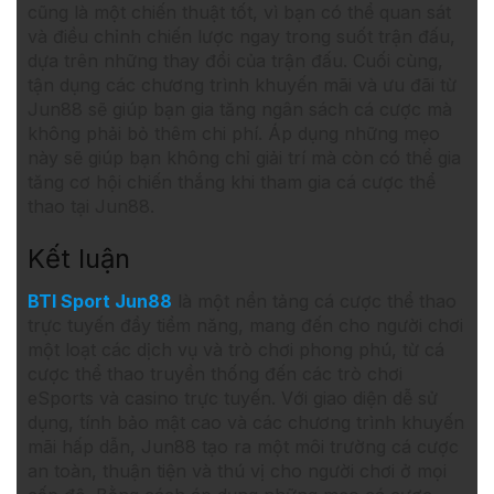
cũng là một chiến thuật tốt, vì bạn có thể quan sát
và điều chỉnh chiến lược ngay trong suốt trận đấu,
dựa trên những thay đổi của trận đấu. Cuối cùng,
tận dụng các chương trình khuyến mãi và ưu đãi từ
Jun88 sẽ giúp bạn gia tăng ngân sách cá cược mà
không phải bỏ thêm chi phí. Áp dụng những mẹo
này sẽ giúp bạn không chỉ giải trí mà còn có thể gia
tăng cơ hội chiến thắng khi tham gia cá cược thể
thao tại Jun88.
Kết luận
BTI Sport Jun88
là một nền tảng cá cược thể thao
trực tuyến đầy tiềm năng, mang đến cho người chơi
một loạt các dịch vụ và trò chơi phong phú, từ cá
cược thể thao truyền thống đến các trò chơi
eSports và casino trực tuyến. Với giao diện dễ sử
dụng, tính bảo mật cao và các chương trình khuyến
mãi hấp dẫn, Jun88 tạo ra một môi trường cá cược
an toàn, thuận tiện và thú vị cho người chơi ở mọi