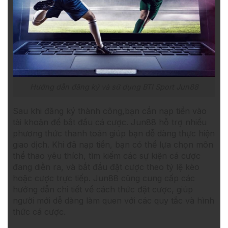
Hướng dẫn đăng ký và sử dụng BTI Sport Jun88
Sau khi đăng ký thành công,bạn cần nạp tiền vào
tài khoản để bắt đầu cá cược. Jun88 hỗ trợ nhiều
phương thức thanh toán giúp bạn dễ dàng thực hiện
giao dịch. Khi đã nạp tiền, bạn có thể lựa chọn môn
thể thao yêu thích, tìm kiếm các sự kiện cá cược
đang diễn ra, và bắt đầu đặt cược theo tỷ lệ kèo
hoặc cược trực tiếp. Jun88 cũng cung cấp các
hướng dẫn chi tiết về cách thức đặt cược, giúp
người mới dễ dàng làm quen với các quy tắc và hình
thức cá cược.